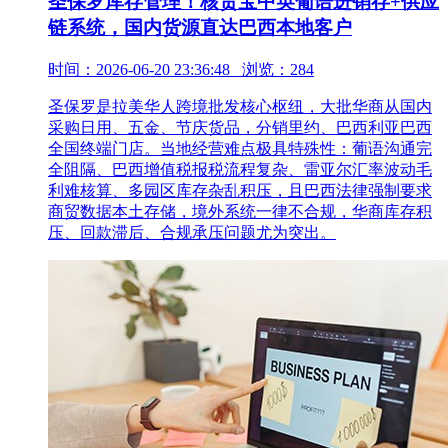
圣保罗库存管理！核货宝中英葡语进销存+供应
链系统，国内货源直达巴西本地客户
时间：2026-06-20 23:36:48 浏览：284
圣保罗是拉美华人跨境批发核心枢纽，大批华商从国内
采购日用、五金、节庆货品，分销里约、巴西利亚巴西
全国终端门店。当地经营难点极具特殊性：葡语沟通完
全阻隔、巴西增值税报税流程复杂、雷亚尔汇率波动毛
利难核算、多园区库存杂乱积压，且巴西法律强制要求
商贸数据本土存储，境外系统一律不合规，华商库存积
压、回款滞后、合规承压问题尤为突出。