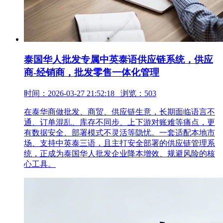
泰国华人批发专属中英泰语供应链系统，供应
商-经销商，批发零售一体化管理
时间：2026-03-27 21:52:18 浏览：503
在泰华商做批发、商贸、供应链生意，长期面临语言不
通、订单混乱、库存不同步、上下游对账难等痛点，更
有数据安全、部署模式不灵活等隐忧。一套适配本地市
场、支持中英泰三语，且主打安全部署的供应链管理系
统，正成为泰国华人批发企业降本增效、规避风险的核
心工具。