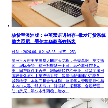
核货宝澳洲版：中英双语进销存+批发订货系统
助力悉尼、墨尔本华商高效拓客
时间：2026-06-18 21:45:35 浏览：253
澳洲批发想要突破华人圈层天花板，合规单据、英文拓
客、城际仓管、精准对账缺一不可。高价海外ERP太
重、国产软件不合规、翻译进销存不专业，核货宝澳洲
版轻量化原生中英双语系统，深度适配澳洲GST税务、
城际物流、本地商超合作规则，兼顾华人管理便捷性与
本地白人客户服务能力，降损耗、拓新客、合规经营，
助力悉尼、墨尔本华商稳步增收。