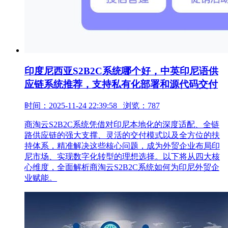
印度尼西亚S2B2C系统哪个好，中英印尼语供
应链系统推荐，支持私有化部署和源代码交付
时间：2025-11-24 22:39:58 浏览：787
商淘云S2B2C系统凭借对印尼本地化的深度适配、全链
路供应链的强大支撑、灵活的交付模式以及全方位的扶
持体系，精准解决这些核心问题，成为外贸企业布局印
尼市场、实现数字化转型的理想选择。以下将从四大核
心维度，全面解析商淘云S2B2C系统如何为印尼外贸企
业赋能。