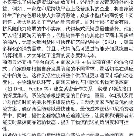
不仅实现了供应链资源的高效复用，还能为卖家带来额外的收
益。例如，一家在印尼跨境平台上经营服装的企业，将自家设
计生产的特色服装放入共享货源池，众多小型代销商纷纷上架
销售，极大地拓宽了产品的销售渠道。而对于那些资金有限、
抗风险能力较弱的中小卖家，代销模式无疑是最佳选择。他们
可以通过商淘云的平台，代理销售平台内其他供应商丰富多样
的商品，无需大量囤货即可快速扩充商品种类（SKU），覆盖
多样化的消费需求。并且，代销商品可通过智能分佣系统自动
结算利润，大大降低了运营的复杂度和成本。
商淘云还支持 “平台自营 + 商家入驻 + 供应商直供” 的混合模
式，商家能够根据自身发展阶段的不同需求，灵活切换在供应
链中的角色。这种灵活性使得整个供应链更加适应市场的动态
变化。在物流配送环节，商淘云通过与国际知名物流供应商
（如 DHL、FedEx 等）建立紧密合作关系，实现了物流接口
的深度集成。系统能够根据商品的目的地、重量、体积以及用
户对配送时间的要求等多维度信息，自动为卖家匹配最优的物
流方案，确保商品能够以最快速度、最低成本送达印尼消费者
手中。同时，提供全程物流轨迹追踪服务，让卖家和消费者都
能实时掌握商品运输状态，提升了物流配送的透明度和可控
性。
精准的市场定位是印尼跨境平台系统成功的另一关键因素。商